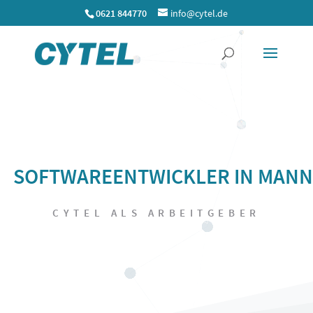
0621 844770
info@cytel.de
S
O
F
T
W
A
R
E
E
N
T
W
I
C
K
L
E
R
I
N
M
A
N
N
CYTEL ALS ARBEITGEBER